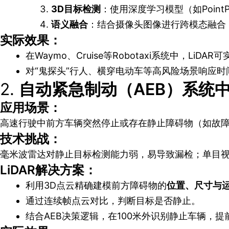
3D目标检测
：使用深度学习模型（如PointP
语义融合
：结合摄像头图像进行跨模态融合，
实际效果：
在Waymo、Cruise等Robotaxi系统中，Li
对“鬼探头”行人、横穿电动车等高风险场景响应时间
2.
自动紧急制动（AEB）系统
应用场景：
高速行驶中前方车辆突然停止或存在静止障碍物（如故
技术挑战：
毫米波雷达对静止目标检测能力弱，易导致漏检；单目
LiDAR解决方案：
利用3D点云精确建模前方障碍物的
位置、尺寸与
通过连续帧点云对比，判断目标是否静止。
结合AEB决策逻辑，在100米外识别静止车辆，