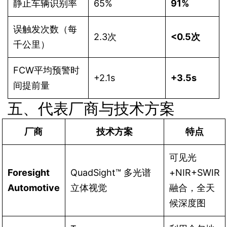
静止车辆识别率
65%
91%
误触发次数（每
2.3次
<0.5次
千公里）
FCW平均预警时
+2.1s
+3.5s
间提前量
五、代表厂商与技术方案
厂商
技术方案
特点
可见光
Foresight
QuadSight™ 多光谱
+NIR+SWIR
Automotive
立体视觉
融合，全天
候深度图