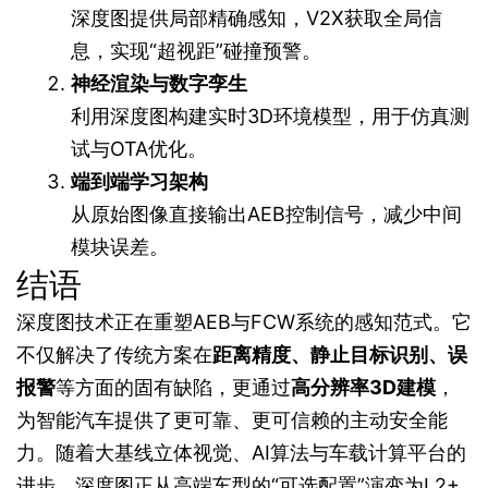
深度图提供局部精确感知，V2X获取全局信
息，实现“超视距”碰撞预警。
神经渲染与数字孪生
利用深度图构建实时3D环境模型，用于仿真测
试与OTA优化。
端到端学习架构
从原始图像直接输出AEB控制信号，减少中间
模块误差。
结语
深度图技术正在重塑AEB与FCW系统的感知范式。它
不仅解决了传统方案在
距离精度、静止目标识别、误
报警
等方面的固有缺陷，更通过
高分辨率3D建模
，
为智能汽车提供了更可靠、更可信赖的主动安全能
力。随着大基线立体视觉、AI算法与车载计算平台的
进步，深度图正从高端车型的“可选配置”演变为L2+