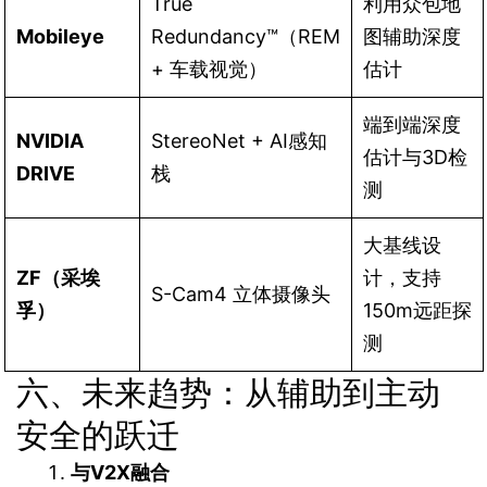
True
利用众包地
Mobileye
Redundancy™（REM
图辅助深度
+ 车载视觉）
估计
端到端深度
NVIDIA
StereoNet + AI感知
估计与3D检
DRIVE
栈
测
大基线设
ZF（采埃
计，支持
S-Cam4 立体摄像头
孚）
150m远距探
测
六、未来趋势：从辅助到主动
安全的跃迁
与V2X融合