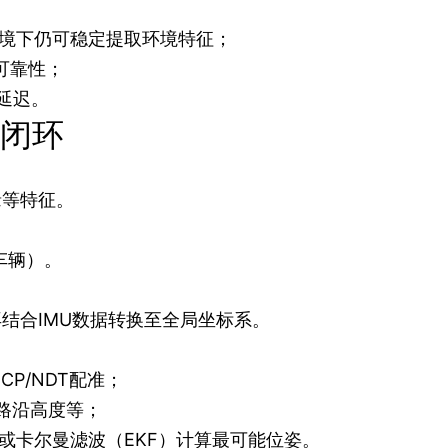
境下仍可稳定提取环境特征；
可靠性；
延迟。
闭环
缘等特征。
车辆）。
结合IMU数据转换至全局坐标系。
CP/NDT配准；
路沿高度等；
lter）或卡尔曼滤波（EKF）计算最可能位姿。