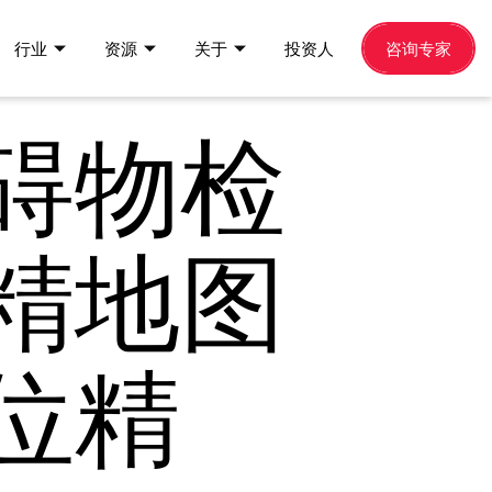
行业
资源
关于
投资人
咨询专家
碍物检
精地图
位精