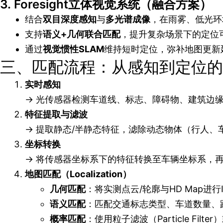
3.
Foresight立体视觉系统（融合方案）
结合
双目深度感知
与
多光谱成像
，在雨雾、低光环
支持
语义+几何联合匹配
，提升复杂场景下的定位
通过
视觉惯性SLAM
维持短时定位，弥补地图更新
三、匹配流程：从感知到定位的
实时感知
→ 光传感器检测车道线、标志、障碍物、建筑边
特征提取与滤波
→ 提取静态/半静态特征，滤除动态物体（行人、
坐标转换
→ 将传感器坐标系下的特征转换至车辆坐标系，再
地图匹配（Localization）
几何匹配
：将实测点云/轮廓与HD Map进行I
语义匹配
：匹配交通标志类型、车道数量、
概率匹配
：使用粒子滤波（Particle Fi