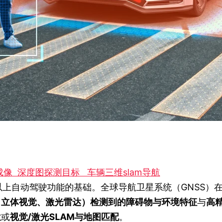
成像
深度图探测目标
车辆三维slam导航
以上自动驾驶功能的基础。全球导航卫星系统（GNSS）
、立体视觉、激光雷达）检测到的障碍物与环境特征
与
高
位
或
视觉/激光SLAM与地图匹配
。