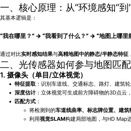
一、核心原理：从“环境感知”到
其基本逻辑是：
“我在哪里？” → “我看到了什么？” → “地图上哪
通过对比
实时感知结果
与
高精地图中的静态/半静态特征
二、光传感器如何参与地图匹配
1.
摄像头（单目/立体视觉）
特征提取
：识别车道线、交通标志、路灯、建筑轮
深度估计
：立体视觉可生成前方障碍物的3D点云
匹配方式
：
将检测到的
车道线曲率、标志牌位置、建筑
利用
视觉SLAM
构建局部地图，与HD Ma