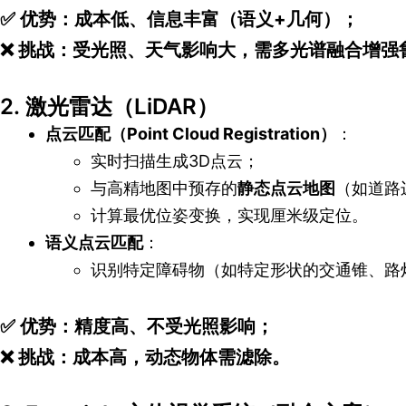
✅
优势
：成本低、信息丰富（语义+几何）；
❌
挑战
：受光照、天气影响大，需多光谱融合增强
2.
激光雷达（LiDAR）
点云匹配（Point Cloud Registration）
：
实时扫描生成3D点云；
与高精地图中预存的
静态点云地图
（如道路边缘
计算最优位姿变换，实现厘米级定位。
语义点云匹配
：
识别特定障碍物（如特定形状的交通锥、路
✅
优势
：精度高、不受光照影响；
❌
挑战
：成本高，动态物体需滤除。