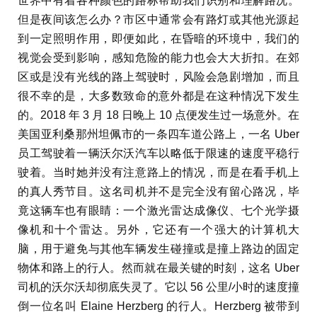
世界中有着各种颜色的路标帮助我们识别和理解路况。
但是夜间该怎么办？市区中通常会有路灯或其他光源起
到一定照明作用，即便如此，在昏暗的环境中，我们的
视觉会受到影响，感知危险的能力也会大大折扣。在郊
区或是没有光线的路上驾驶时，风险会急剧增加，而且
很不幸的是，大多数致命的意外都是在这种情况下发生
的。2018 年 3 月 18 日晚上 10 点便发生过一场意外。在
美国亚利桑那州坦佩市的一条四车道公路上，一名 Uber
员工驾驶着一辆沃尔沃汽车以略低于限速的速度平稳行
驶着。当时她并没有注意路上的情况，而是在看手机上
的真人秀节目。这名司机并不是完全没有留心路况，毕
竟这辆车也有眼睛：一个激光雷达成像仪、七个光学摄
像机和十个雷达。另外，它还有一个强大的计算机大
脑，用于避免与其他车辆发生碰撞或是撞上路边的固定
物体和路上的行人。然而就在最关键的时刻，这名 Uber
司机的沃尔沃却彻底失灵了。它以 56 公里/小时的速度撞
倒一位名叫 Elaine Herzberg 的行人。Herzberg 被带到