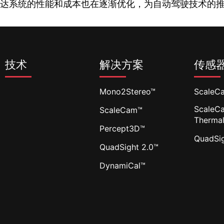
达系统的性能和成本也在逐渐优化，为自动驾驶技术的
技术
解决方案
传感
Mono2Stereo™
ScaleC
ScaleC
ScaleCam™
Therma
Percept3D™
QuadSi
QuadSight 2.0™
DynamiCal™