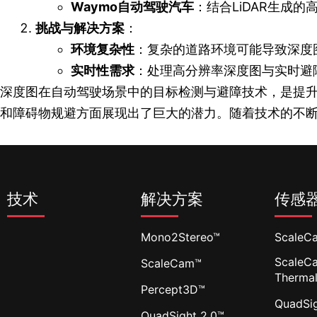
Waymo自动驾驶汽车
：结合LiDAR生成
挑战与解决方案
：
环境复杂性
：复杂的道路环境可能导致深度
实时性需求
：处理高分辨率深度图与实时避
深度图在自动驾驶场景中的目标检测与避障技术，是提
和障碍物规避方面展现出了巨大的潜力。随着技术的不
技术
解决方案
传感
Mono2Stereo™
ScaleC
ScaleC
ScaleCam™
Therma
Percept3D™
QuadSi
QuadSight 2.0™