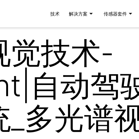
技术
解决方案
传感器套件
视觉技术-
ight|自动
统_多光谱