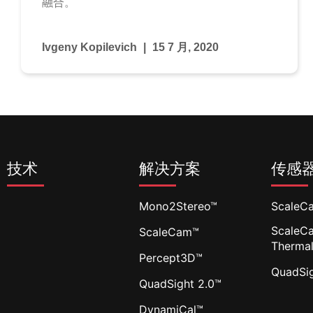
融合。​
Ivgeny Kopilevich
15 7 月, 2020
技术
解决方案
传感
Mono2Stereo™
ScaleC
ScaleC
ScaleCam™
Therma
Percept3D™
QuadSi
QuadSight 2.0™
DynamiCal™