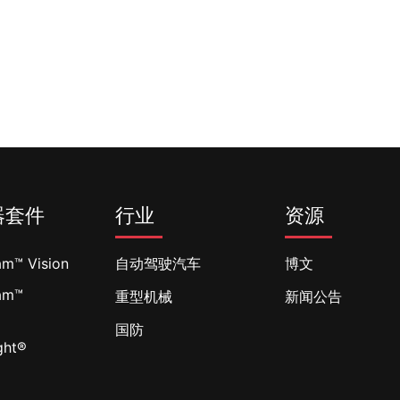
器套件
行业
资源
am™ Vision
自动驾驶汽车
博文
am™
重型机械
新闻公告
l
国防
ght®