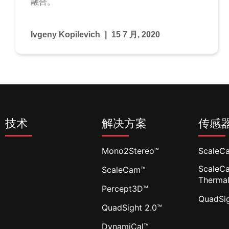
融合。​
Ivgeny Kopilevich
15 7 月, 2020
技术
解决方案
传感
Mono2Stereo™
ScaleC
ScaleC
ScaleCam™
Therma
Percept3D™
QuadSi
QuadSight 2.0™
DynamiCal™