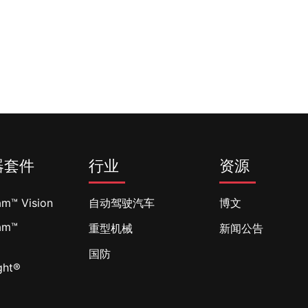
器套件
行业
资源
am™ Vision
自动驾驶汽车
博文
am™
重型机械
新闻公告
l
国防
ght®